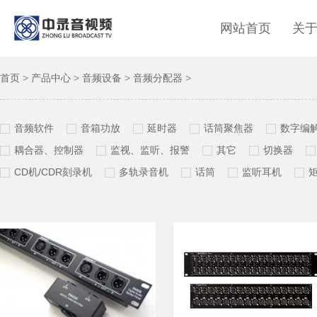
网站首页
关
首页
>
产品中心
>
音频设备
>
音频分配器
>
音频软件
音箱功放
延时器
话筒聚焦器
数字编
耦合器、控制器
监视、监听、报警
其它
切换器
CD机/CDR刻录机
多轨录音机
话筒
监听耳机